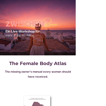
Raum
ZWISCHEN
Ein Live-Workshop für
mehr Ruhe im Alltag
The Female Body Atlas
The missing owner's manual every woman should
have received.