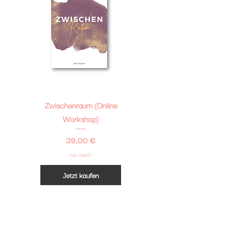
Zwischenraum (Online
Workshop)
Preis
39,00 €
inkl. MwSt.
Jetzt kaufen